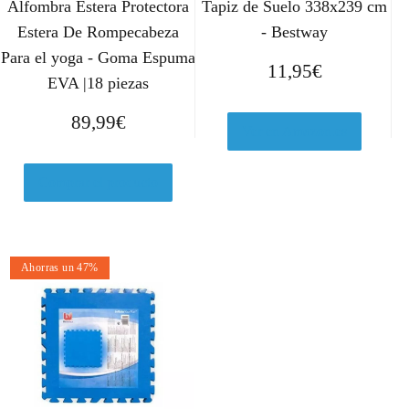
Alfombra Estera Protectora
Tapiz de Suelo 338x239 cm
Estera De Rompecabeza
- Bestway
Para el yoga - Goma Espuma
11,95
€
EVA |18 piezas
89,99
€
Ver en Amazon.es
Comprar el producto
Ahorras un 47%