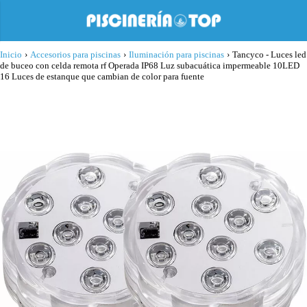
Inicio
›
Accesorios para piscinas
›
Iluminación para piscinas
›
Tancyco - Luces led
de buceo con celda remota rf Operada IP68 Luz subacuática impermeable 10LED
16 Luces de estanque que cambian de color para fuente