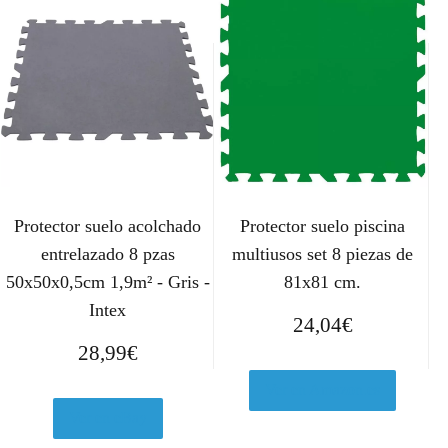
Protector suelo acolchado
Protector suelo piscina
entrelazado 8 pzas
multiusos set 8 piezas de
50x50x0,5cm 1,9m² - Gris -
81x81 cm.
Intex
24,04
€
28,99
€
Ver en Amazon.es
Ver en eBay