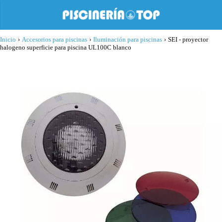
Inicio
›
Accesorios para piscinas
›
Iluminación para piscinas
›
SEI - proyector
halogeno superficie para piscina UL100C blanco