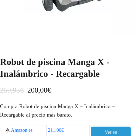
Robot de piscina Manga X -
Inalámbrico - Recargable
E
E
259,95
€
200,00
€
l
l
Compra Robot de piscina Manga X – Inalámbrico –
p
p
Recargable al precio más barato.
r
r
Amazon.es
211,00€
Ver en