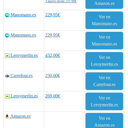
e
e
3 nuevo desde 211,00€
Amazon.es
c
c
Manomano.es
229,95€
Ver en
i
i
Manomano.es
o
o
Manomano.es
229,95€
Ver en
o
a
Manomano.es
r
c
Leroymerlin.es
432,00€
Ver en
i
t
Leroymerlin.es
g
u
Carrefour.es
230,00€
Ver en
Carrefour.es
i
a
Leroymerlin.es
269,00€
n
l
Ver en
Leroymerlin.es
a
e
Amazon.es
l
s
Ver en
Amazon.es