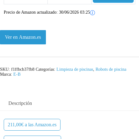
e
:
Precio de Amazon actualizado:
30/06/2026 03:25
r
2
a
0
:
0
Ver en Amazon.es
2
,
5
0
SKU:
f1ffbcb37fb8
Categorías:
Limpieza de piscinas
,
Robots de piscina
9
0
Marca:
E-B
,
€
9
.
Descripción
5
€
211,00€ a las Amazon.es
.