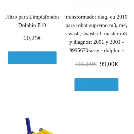
Filtro para Limpiafondos
transformador diag. eu 2010
Dolphin E10
para robot supremo m3, m4,
swash, swash cl, master m3
60,25
€
y diagnost 2001 y 3001 -
9995670-assy - dolphin -
Comprar el producto
E
E
105,00
€
99,00
€
l
l
p
p
r
r
Ver en Amazon.es
e
e
c
c
i
i
o
o
o
a
r
c