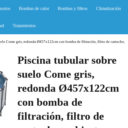
sorios
Bombas de calor
Bombas y filtros
Climatización
ad
Tratamientos
suelo Come gris, redonda Ø457x122cm con bomba de filtración, filtro de cartucho,
Piscina tubular sobre
suelo Come gris,
redonda Ø457x122cm
con bomba de
filtración, filtro de