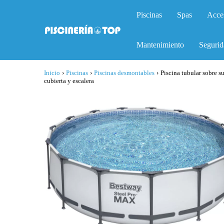
Piscinas
Spas
Acce
Mantenimiento
Segurid
Inicio
›
Piscinas
›
Piscinas desmontables
›
Piscina tubular sobre 
cubierta y escalera