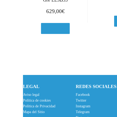
Gre EESB55
629,00
€
Ver en eBay
LEGAL
REDES SOCIALES
Aviso legal
Facebook
Política de cookies
Twitter
Política de Privacidad
Instagram
Mapa del Sitio
Telegram