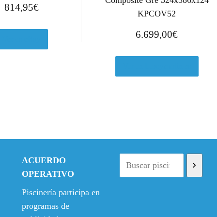
Composite Gre 524x386x124
814,95
€
KPCOV52
6.699,00
€
Ver en eBay
Ver en Leroymerlin.es
ACUERDO
OPERATIVO
Piscinería participa en
programas de