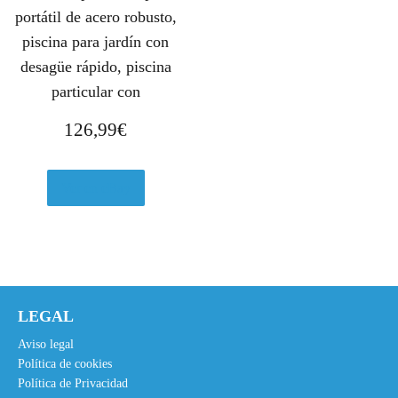
a
7
portátil de acero robusto,
:
2
piscina para jardín con
3
,
desagüe rápido, piscina
2
7
particular con
4
5
,
€
126,99
€
9
.
0
Ver en eBay
€
.
LEGAL
Aviso legal
Política de cookies
Política de Privacidad