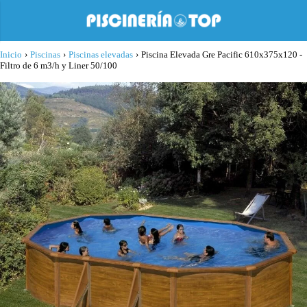
Inicio
›
Piscinas
›
Piscinas elevadas
›
Piscina Elevada Gre Pacific 610x375x120 -
Filtro de 6 m3/h y Liner 50/100