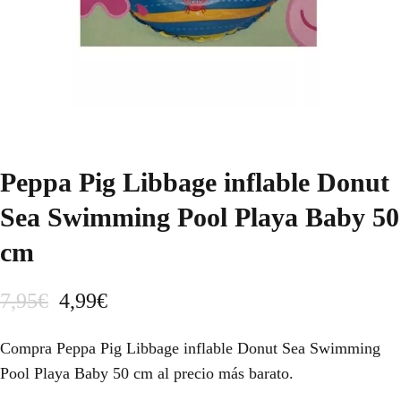
Peppa Pig Libbage inflable Donut
Sea Swimming Pool Playa Baby 50
cm
E
E
7,95
€
4,99
€
l
l
Compra Peppa Pig Libbage inflable Donut Sea Swimming
p
p
Pool Playa Baby 50 cm al precio más barato.