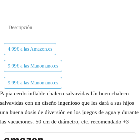
l
s
e
:
r
4
Descripción
a
,
:
9
4,99€ a las Amazon.es
7
9
9,99€ a las Manomano.es
,
€
9,99€ a las Manomano.es
9
.
Papia cerdo inflable chaleco salvavidas Un buen chaleco
5
salvavidas con un diseño ingenioso que les dará a sus hijos
€
una buena dosis de diversión en los juegos de agua y durante
.
las vacaciones. 50 cm de diámetro, etc. recomendado +3