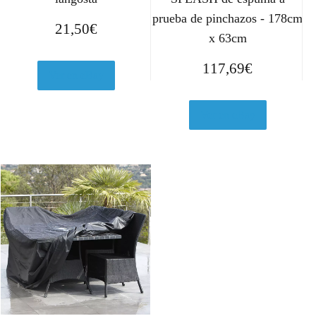
prueba de pinchazos - 178cm
21,50
€
x 63cm
117,69
€
Ver en eBay
Ver en eBay