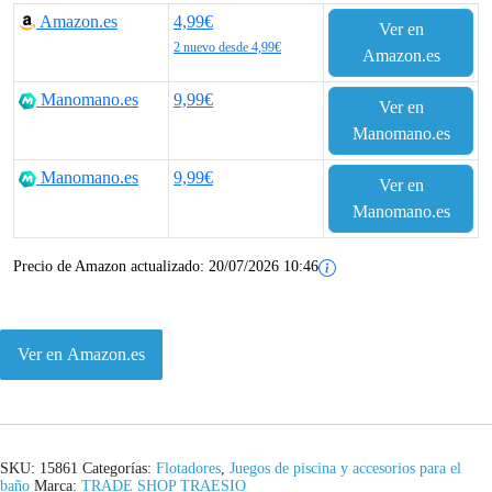
r
r
Amazon.es
4,99€
Ver en
e
e
2 nuevo desde 4,99€
Amazon.es
c
c
Manomano.es
9,99€
Ver en
i
i
Manomano.es
o
o
Manomano.es
9,99€
Ver en
o
a
Manomano.es
r
c
Precio de Amazon actualizado:
20/07/2026 10:46
i
t
g
u
Ver en Amazon.es
i
a
n
l
a
e
SKU:
15861
Categorías:
Flotadores
,
Juegos de piscina y accesorios para el
baño
Marca:
TRADE SHOP TRAESIO