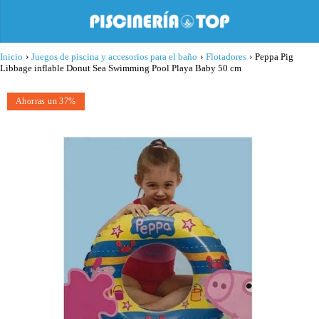
Inicio
›
Juegos de piscina y accesorios para el baño
›
Flotadores
›
Peppa Pig
Libbage inflable Donut Sea Swimming Pool Playa Baby 50 cm
Ahorras un 37%