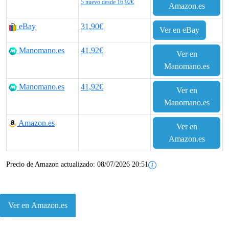
e
e
5 nuevo desde 16,92€
Amazon.es
c
c
eBay
31,90€
Ver en eBay
i
i
Manomano.es
41,92€
Ver en
o
o
Manomano.es
o
a
Manomano.es
41,92€
Ver en
r
c
Manomano.es
i
t
Amazon.es
Ver en
g
u
Amazon.es
i
a
Precio de Amazon actualizado:
08/07/2026 20:51
n
l
a
e
Ver en Amazon.es
l
s