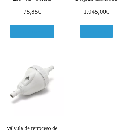
75,85
€
1.045,00
€
Ver en Amazon.es
Ver en eBay
válvula de retroceso de