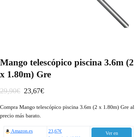
Mango telescópico piscina 3.6m (2
x 1.80m) Gre
E
E
29,90
€
23,67
€
l
l
Compra Mango telescópico piscina 3.6m (2 x 1.80m) Gre al
p
p
precio más barato.
r
r
Amazon.es
23,67€
Ver en