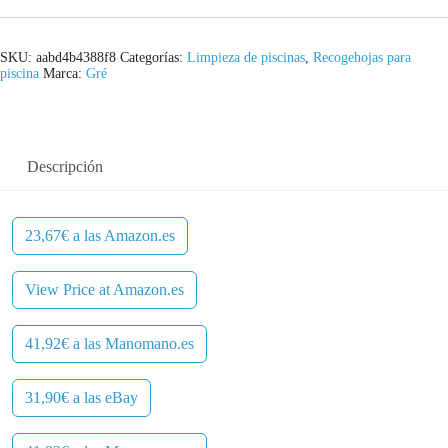
e
:
r
2
SKU:
aabd4b4388f8
Categorías:
Limpieza de piscinas
,
Recogehojas para
piscina
Marca:
Gré
a
3
:
,
2
6
Descripción
9
7
,
€
23,67€ a las Amazon.es
9
.
View Price at Amazon.es
0
41,92€ a las Manomano.es
€
.
31,90€ a las eBay