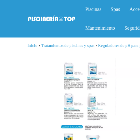
Piscinas
Spas
Acce
Mantenimiento
Segurid
Inicio
›
Tratamientos de piscinas y spas
›
Reguladores de pH para 