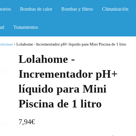
sorios
Bombas de calor
Bombas y filtros
Climatización
ad
Tratamientos
piscinas
›
Lolahome - Incrementador pH+ líquido para Mini Piscina de 1 litro
Lolahome -
Incrementador pH+
líquido para Mini
Piscina de 1 litro
7,94
€