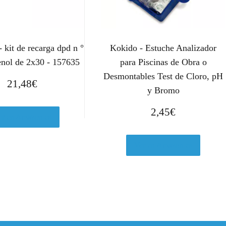
 kit de recarga dpd n °
Kokido - Estuche Analizador
fenol de 2x30 - 157635
para Piscinas de Obra o
Desmontables Test de Cloro, pH
21,48
€
y Bromo
2,45
€
er en Amazon.es
Ver en Amazon.es