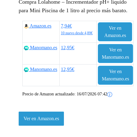
Compra Lolahome – Incrementador pH+ líquido
para Mini Piscina de 1 litro al precio más barato.
Amazon.es
7,94€
Ver en
10 nuevo desde 4,89€
Amazon.es
Manomano.es
12,95€
Ver en
Manomano.es
Manomano.es
12,95€
Ver en
Manomano.es
Precio de Amazon actualizado:
16/07/2026 07:42
Ver en Amazon.es