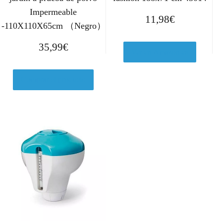
Impermeable
11,98
€
-110X110X65cm （Negro）
35,99
€
Ver en Amazon.es
Comprar el producto