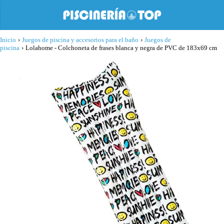
Inicio
›
Juegos de piscina y accesorios para el baño
›
Juegos de
piscina
›
Lolahome - Colchoneta de frases blanca y negra de PVC de 183x69 cm