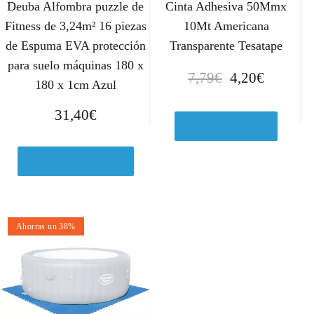
Deuba Alfombra puzzle de
Cinta Adhesiva 50Mmx
Fitness de 3,24m² 16 piezas
10Mt Americana
de Espuma EVA protección
Transparente Tesatape
para suelo máquinas 180 x
E
E
7,79
€
4,20
€
180 x 1cm Azul
l
l
p
p
31,40
€
r
r
Ver en Amazon.es
e
e
c
c
Ver en Manomano.es
i
i
o
o
o
a
Ahorras un 38%
r
c
i
t
g
u
i
a
n
l