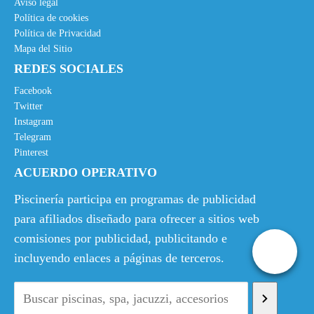
i
t
Aviso legal
g
u
Política de cookies
Política de Privacidad
i
a
Mapa del Sitio
n
l
REDES SOCIALES
a
e
l
s
Facebook
e
:
Twitter
Instagram
r
1
Telegram
a
5
Pinterest
:
,
ACUERDO OPERATIVO
2
0
4
0
Piscinería participa en programas de publicidad
,
€
para afiliados diseñado para ofrecer a sitios web
0
.
comisiones por publicidad, publicitando e
0
incluyendo enlaces a páginas de terceros.
€
.