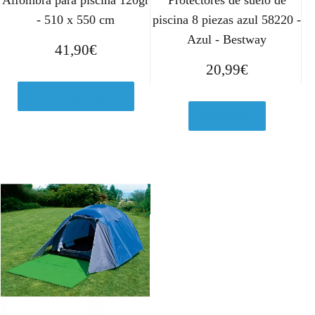
- 510 x 550 cm
piscina 8 piezas azul 58220 -
Azul - Bestway
41,90
€
20,99
€
Ver en Manomano.es
Ver en eBay