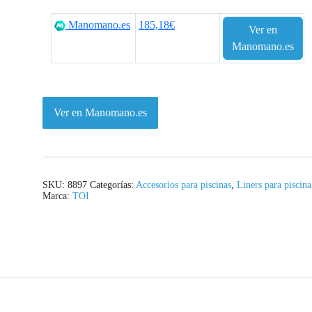
Manomano.es
185,18€
Ver en
Manomano.es
Ver en Manomano.es
SKU:
8897
Categorías:
Accesorios para piscinas
,
Liners para piscina
Marca:
TOI