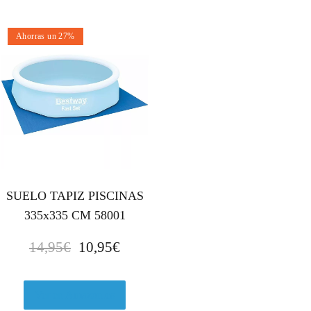
Ahorras un 27%
SUELO TAPIZ PISCINAS
335x335 CM 58001
E
E
14,95
€
10,95
€
l
l
p
p
r
r
Ver en Amazon.es