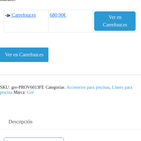
Carrefour.es
680,90€
Ver en
Carrefour.es
Ver en Carrefour.es
SKU:
gre-PROV6013FE
Categorías:
Accesorios para piscinas
,
Liners para
piscina
Marca:
Gré
Descripción