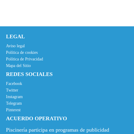
e
e
c
c
i
i
o
o
o
a
LEGAL
r
c
i
t
Aviso legal
g
u
Política de cookies
Política de Privacidad
i
a
Mapa del Sitio
n
l
REDES SOCIALES
a
e
l
s
Facebook
e
:
Twitter
Instagram
r
1
Telegram
a
0
Pinterest
:
,
ACUERDO OPERATIVO
1
9
4
5
Piscinería participa en programas de publicidad