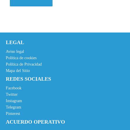
Ver en Amazon.es
9
.
5
€
.
LEGAL
Aviso legal
Política de cookies
Política de Privacidad
Mapa del Sitio
REDES SOCIALES
Facebook
Twitter
Instagram
Telegram
Pinterest
ACUERDO OPERATIVO