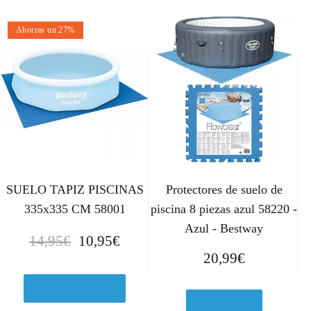
Ahorras un 27%
SUELO TAPIZ PISCINAS
Protectores de suelo de
335x335 CM 58001
piscina 8 piezas azul 58220 -
Azul - Bestway
E
E
14,95
€
10,95
€
l
l
20,99
€
p
p
r
r
Ver en Amazon.es
Ver en eBay
e
e