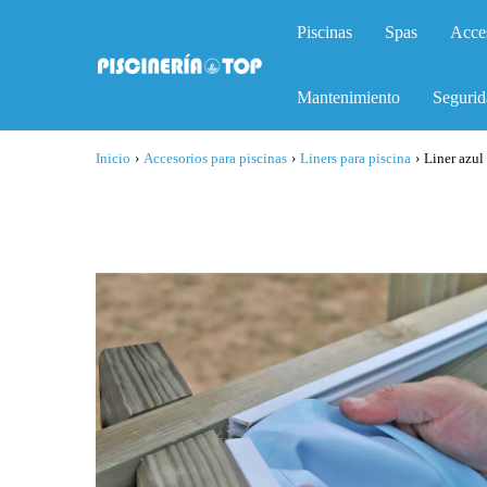
Piscinas
Spas
Acce
Mantenimiento
Segurid
Inicio
›
Accesorios para piscinas
›
Liners para piscina
›
Liner azul