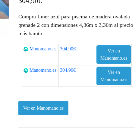
304,90
€
Compra Liner azul para piscina de madera ovalada
grenade 2 con dimensiones 4,36m x 3,36m al precio
más barato.
Manomano.es
304,90€
Ver en
Manomano.es
Manomano.es
304,90€
Ver en
Manomano.es
Ver en Manomano.es