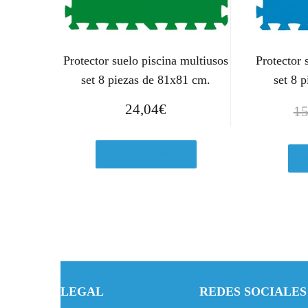
Protector suelo piscina multiusos
Protector 
set 8 piezas de 81x81 cm.
set 8 
24,04
€
15
Ver en Amazon.es
V
LEGAL
REDES SOCIALES