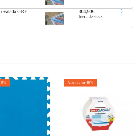
ra ovalada GRE
304,90€
fuera de stock
n 9%
Ahorras un 46%