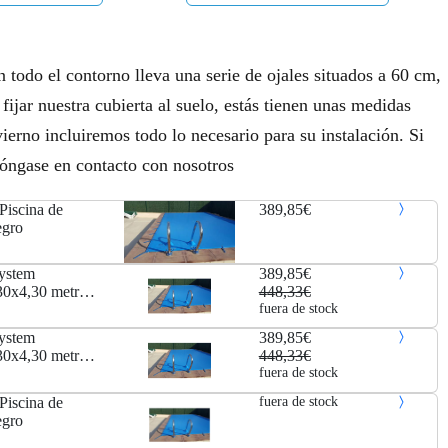
 todo el contorno lleva una serie de ojales situados a 60 cm,
fijar nuestra cubierta al suelo, estás tienen unas medidas
ierno incluiremos todo lo necesario para su instalación. Si
póngase en contacto con nosotros
Piscina de
389,85€
egro
System
389,85€
,30x4,30 metros.
448,33€
fuera de stock
System
389,85€
,30x4,30 metros.
448,33€
fuera de stock
Piscina de
fuera de stock
egro