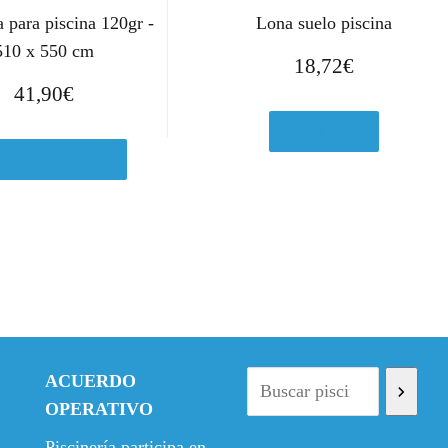
 para piscina 120gr -
Lona suelo piscina
510 x 550 cm
18,72
€
41,90
€
Ver en eBay
 en Manomano.es
ACUERDO
OPERATIVO
Piscinería participa en