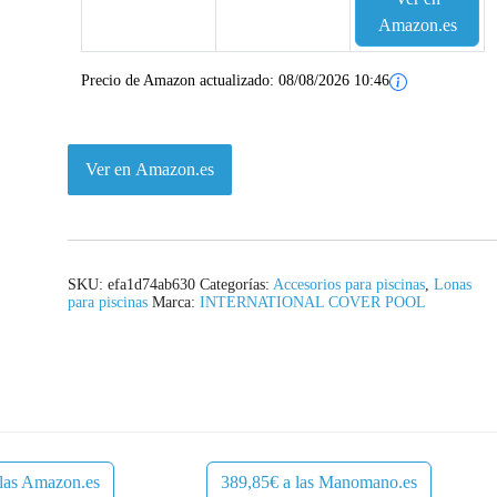
Amazon.es
Precio de Amazon actualizado:
08/08/2026 10:46
Ver en Amazon.es
SKU:
efa1d74ab630
Categorías:
Accesorios para piscinas
,
Lonas
para piscinas
Marca:
INTERNATIONAL COVER POOL
 las Amazon.es
389,85€ a las Manomano.es