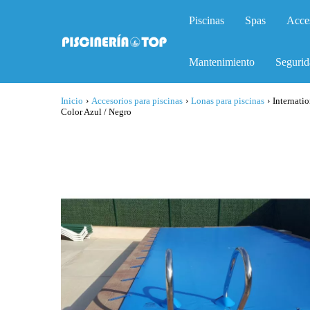
Piscinas
Spas
Acce
Mantenimiento
Segurid
Inicio
›
Accesorios para piscinas
›
Lonas para piscinas
›
Internati
Color Azul / Negro