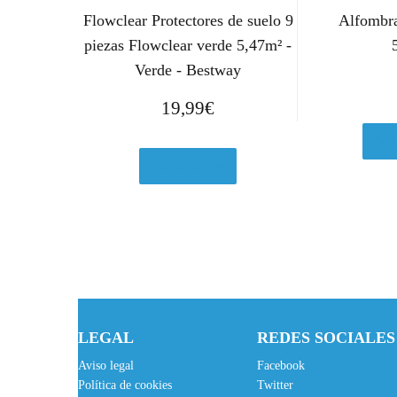
Flowclear Protectores de suelo 9
Alfombra
piezas Flowclear verde 5,47m² -
Verde - Bestway
19,99
€
Ver
Ver en eBay
LEGAL
REDES SOCIALES
Aviso legal
Facebook
Política de cookies
Twitter