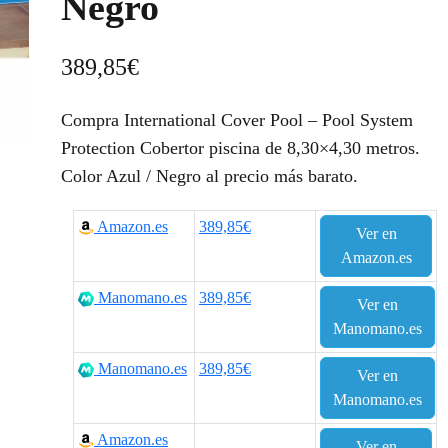
Negro
389,85
€
Compra International Cover Pool – Pool System
Protection Cobertor piscina de 8,30×4,30 metros.
Color Azul / Negro al precio más barato.
Amazon.es
389,85€
Ver en
Amazon.es
Manomano.es
389,85€
Ver en
Manomano.es
Manomano.es
389,85€
Ver en
Manomano.es
Amazon.es
Ver en