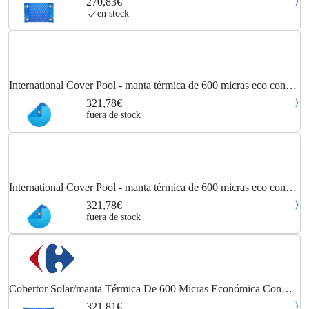
270,83€
600 MICRAS ECONÓMICA con Refuerzo EN LOS Lados...
en stock
International Cover Pool - manta térmica de 600 micras eco con
refuerzo en los lados estrechos (11x3m)
321,78€
fuera de stock
International Cover Pool - manta térmica de 600 micras eco con
refuerzo en los lados estrechos (11x3m)
321,78€
fuera de stock
Cobertor Solar/manta Térmica De 600 Micras Económica Con
Refuerzo En Los Anchos De 11 X 3m.
321,81€