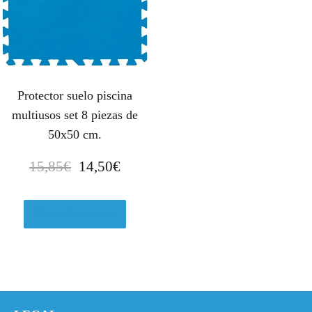
Protector suelo piscina
multiusos set 8 piezas de
50x50 cm.
E
E
15,85
€
14,50
€
l
l
p
p
r
r
Ver en Amazon.es
e
e
c
c
i
i
o
o
o
a