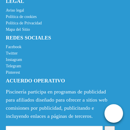
LEGAL
r
c
i
t
Aviso legal
g
u
Política de cookies
Política de Privacidad
i
a
Mapa del Sitio
n
l
REDES SOCIALES
a
e
l
s
Facebook
e
:
Twitter
Instagram
r
1
Telegram
a
4
Pinterest
:
,
ACUERDO OPERATIVO
1
5
5
0
Piscinería participa en programas de publicidad
,
€
para afiliados diseñado para ofrecer a sitios web
8
.
comisiones por publicidad, publicitando e
5
incluyendo enlaces a páginas de terceros.
€
.