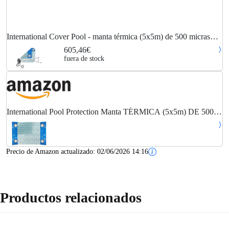
International Cover Pool - manta térmica (5x5m) de 500 micras
geo bubble sol+guard con refuerzo en los lados estrechos +
605,46€
enrollador
fuera de stock
International Pool Protection Manta TÉRMICA (5x5m) DE 500
MICRAS Geo Bubble Solar Energy con Refuerzo EN LOS
Lados Estrechos + Cubierta DE PROTECCIÓN para...
Precio de Amazon actualizado:
02/06/2026 14:16
Productos relacionados