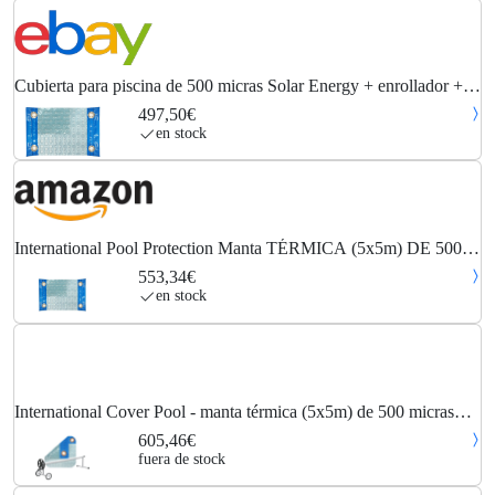
Cubierta para piscina de 500 micras Solar Energy + enrollador +
cobertor solar
497,50€
en stock
International Pool Protection Manta TÉRMICA (5x5m) DE 500
MICRAS Geo Bubble Solar Energy con Refuerzo EN LOS
553,34€
Lados Estrechos + Cubierta DE PROTECCIÓN para...
en stock
International Cover Pool - manta térmica (5x5m) de 500 micras
geo bubble sol+guard con refuerzo en los lados estrechos +
605,46€
enrollador
fuera de stock