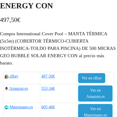
ENERGY CON
497,50
€
Compra International Cover Pool – MANTA TÉRMICA
(5x5m) (COBERTOR TÉRMICO-CUBIERTA
ISOTÉRMICA-TOLDO PARA PISCINA) DE 500 MICRAS
GEO BUBBLE SOLAR ENERGY CON al precio más
barato.
eBay
497,50€
Ver en eBay
Amazon.es
553,34€
Ver en
Amazon.es
Manomano.es
605,46€
Ver en
Manomano.es