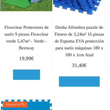
Flowclear Protectores de
Deuba Alfombra puzzle de
suelo 9 piezas Flowclear
Fitness de 3,24m² 16 piezas
verde 5,47m² - Verde -
de Espuma EVA protección
Bestway
para suelo máquinas 180 x
180 x 1cm Azul
19,99
€
31,40
€
Ver en eBay
Ver en Manomano.es
Ahorras un 9%