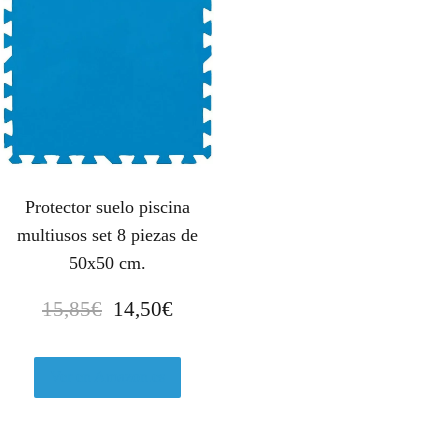
Protector suelo piscina
multiusos set 8 piezas de
50x50 cm.
E
E
15,85
€
14,50
€
l
l
p
p
r
r
Ver en Amazon.es
e
e
c
c