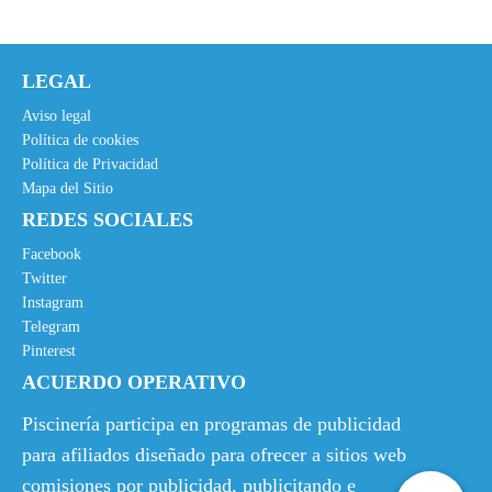
i
i
o
o
o
a
LEGAL
r
c
i
t
Aviso legal
g
u
Política de cookies
Política de Privacidad
i
a
Mapa del Sitio
n
l
REDES SOCIALES
a
e
l
s
Facebook
e
:
Twitter
Instagram
r
1
Telegram
a
4
Pinterest
:
,
ACUERDO OPERATIVO
1
5
5
0
Piscinería participa en programas de publicidad
,
€
para afiliados diseñado para ofrecer a sitios web
8
.
comisiones por publicidad, publicitando e