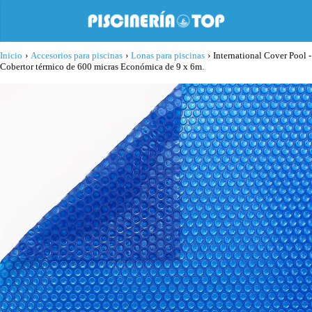
Inicio
›
Accesorios para piscinas
›
Lonas para piscinas
›
International Cover Pool -
Cobertor térmico de 600 micras Económica de 9 x 6m.