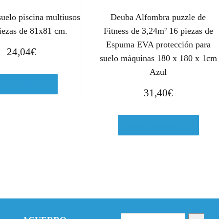
suelo piscina multiusos
Deuba Alfombra puzzle de
piezas de 81x81 cm.
Fitness de 3,24m² 16 piezas de
Espuma EVA protección para
24,04
€
suelo máquinas 180 x 180 x 1cm
Azul
er en Amazon.es
31,40
€
Ver en Manomano.es