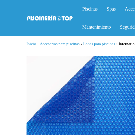
Piscinas
Spas
Acce
Mantenimiento
Segurid
Inicio
›
Accesorios para piscinas
›
Lonas para piscinas
›
Internati