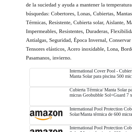
de la suciedad y ayuda a mantener la temperatura
búsquedas: Cobertores, Lonas, Cubiertas, Mantas
Térmicas, Resistente, Cubierta solar, Aislante, 
Impermeables, Resistentes, Duraderas, Flexibilid
Antialgas, Seguridad, Época Invernal, Conservar 
Tensores elásticos, Acero inoxidable, Lona, Borde
Pasamanos, invierno.
International Cover Pool - Cubier
Manta Solar para piscina 500 mi
Sol+Guard 7 x 4m sin refuerzo
Cubierta Térmica/ Manta Solar pa
micras Geobubble Sol+Guard 7 x
refuerzo
International Pool Protection Cob
Solar/Manta térmica de 600 micr
de 10 x 4m.
International Pool Protection Cob