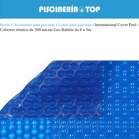
Inicio
›
Accesorios para piscinas
›
Lonas para piscinas
›
International Cover Pool -
Cobertor térmico de 500 micras Geo Bubble de 6 x 5m.