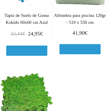
Tapiz de Suelo de Goma
Alfombra para piscina 120gr
Kokido 60x60 cm Azul
- 510 x 550 cm
E
E
41,90
€
32,44
€
24,95
€
l
l
p
p
Ver en Manomano.es
r
r
Ver en Manomano.es
e
e
c
c
i
i
o
o
o
a
r
c
i
t
g
u
i
a