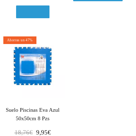
Ver en eBay
Ahorras un 47%
Suelo Piscinas Eva Azul
50x50cm 8 Pzs
E
E
18,76
€
9,95
€