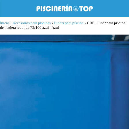
Inicio
›
Accesorios para piscinas
›
Liners para piscina
›
GRÉ - Liner para piscina
de madera redonda 75/100 azul - Azul