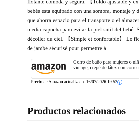
flotante cómoda y segura. 【Toldo ajustable y ex
bebés está equipado con una sombra, montaje y des
que ahorra espacio para el transporte o el almace
media capucha para evitar la piel sutil del bebé.
décoller du ciel. 【Simple et confortable】 Le flo
de jambe sécurisé pour permettre à
Gorro de baño para mujeres o niña
vintage, crepé de látex con correa 
para cabello largo o corto, cintur
para...
Precio de Amazon actualizado:
16/07/2026 19:52
Productos relacionados