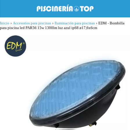
Inicio
›
Accesorios para piscinas
›
Iluminación para piscinas
›
EDM - Bombilla
para piscina led PAR56 15w 1300lm luz azul ip68 ø17,6x6cm