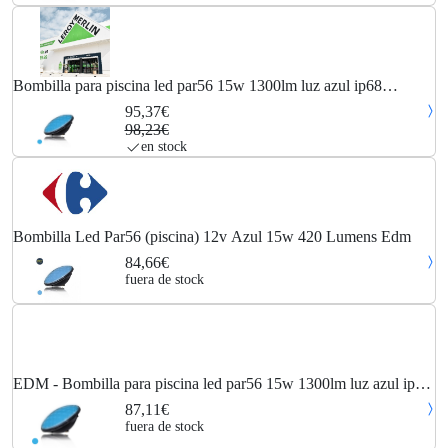
Bombilla para piscina led par56 15w 1300lm luz azul ip68
ø17,6x6cm edm 5060116273410 97901 edm
95,37€
98,23€
en stock
Bombilla Led Par56 (piscina) 12v Azul 15w 420 Lumens Edm
84,66€
fuera de stock
EDM - Bombilla para piscina led par56 15w 1300lm luz azul ip68
ø17,6x6cm
87,11€
fuera de stock