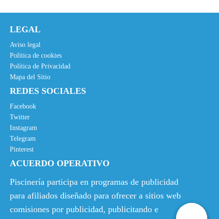
o
o
o
a
LEGAL
r
c
i
t
Aviso legal
g
u
Política de cookies
Política de Privacidad
i
a
Mapa del Sitio
n
l
REDES SOCIALES
a
e
l
s
Facebook
e
:
Twitter
Instagram
r
4
Telegram
a
,
Pinterest
:
2
ACUERDO OPERATIVO
7
0
,
€
Piscinería participa en programas de publicidad
7
.
para afiliados diseñado para ofrecer a sitios web
9
comisiones por publicidad, publicitando e
€