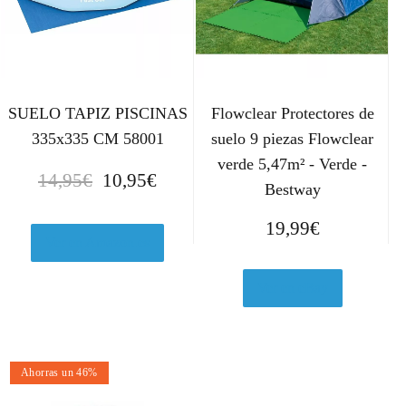
SUELO TAPIZ PISCINAS
Flowclear Protectores de
335x335 CM 58001
suelo 9 piezas Flowclear
verde 5,47m² - Verde -
E
E
14,95
€
10,95
€
Bestway
l
l
p
p
19,99
€
r
r
Ver en Amazon.es
e
e
c
c
Ver en eBay
i
i
o
o
o
a
Ahorras un 46%
r
c
i
t