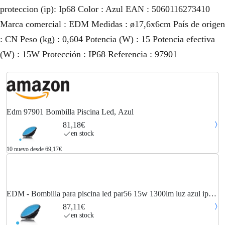
proteccion (ip): Ip68 Color : Azul EAN : 5060116273410
Marca comercial : EDM Medidas : ø17,6x6cm País de origen
: CN Peso (kg) : 0,604 Potencia (W) : 15 Potencia efectiva
(W) : 15W Protección : IP68 Referencia : 97901
Edm 97901 Bombilla Piscina Led, Azul
81,18€
en stock
10 nuevo desde 69,17€
EDM - Bombilla para piscina led par56 15w 1300lm luz azul ip68
ø17,6x6cm
87,11€
en stock