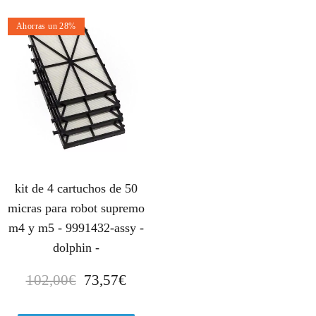
Ahorras un 28%
kit de 4 cartuchos de 50
micras para robot supremo
m4 y m5 - 9991432-assy -
dolphin -
E
E
102,00
€
73,57
€
l
l
p
p