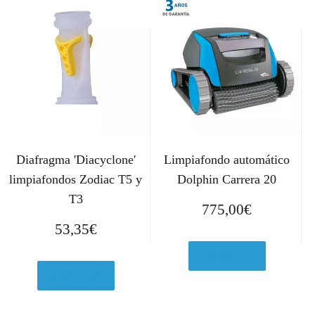
Diafragma 'Diacyclone'
Limpiafondo automático
limpiafondos Zodiac T5 y
Dolphin Carrera 20
T3
775,00
€
53,35
€
Ver en eBay
Ver en eBay