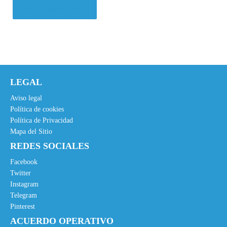
r
r
Ver en Manomano.es
e
e
c
c
i
i
o
o
o
a
LEGAL
r
c
i
t
Aviso legal
g
u
Política de cookies
Política de Privacidad
i
a
Mapa del Sitio
n
l
REDES SOCIALES
a
e
l
s
Facebook
e
:
Twitter
Instagram
r
7
Telegram
a
3
Pinterest
:
,
ACUERDO OPERATIVO
1
5