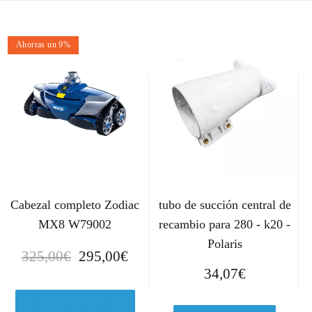
Ahorras un 9%
Cabezal completo Zodiac
tubo de succión central de
MX8 W79002
recambio para 280 - k20 -
Polaris
E
E
325,00
€
295,00
€
l
l
34,07
€
p
p
r
r
Ver en Leroymerlin.es