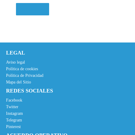
,
€
Ver en eBay
9
.
5
€
.
LEGAL
Aviso legal
Política de cookies
Política de Privacidad
Mapa del Sitio
REDES SOCIALES
Facebook
Twitter
Instagram
Telegram
Pinterest