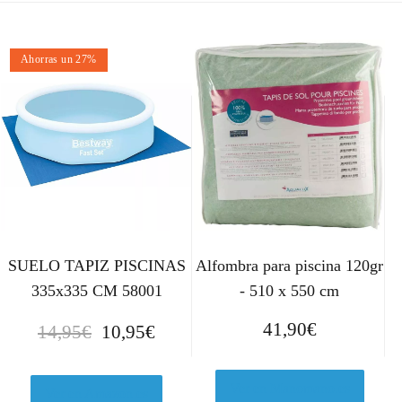
Ahorras un 27%
SUELO TAPIZ PISCINAS
Alfombra para piscina 120gr
335x335 CM 58001
- 510 x 550 cm
E
E
41,90
€
14,95
€
10,95
€
l
l
p
p
Ver en Manomano.es
r
r
Ver en Amazon.es