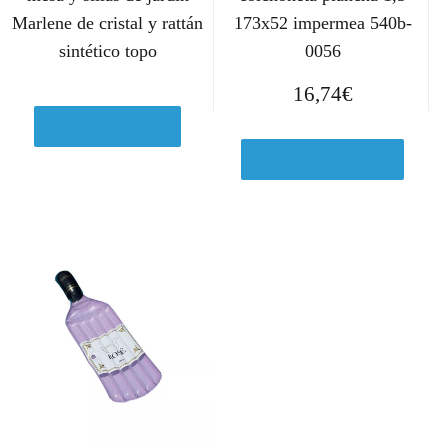
Marlene de cristal y rattán
173x52 impermea 540b-
sintético topo
0056
16,74
€
Ver en Amazon.es
Comprar el producto