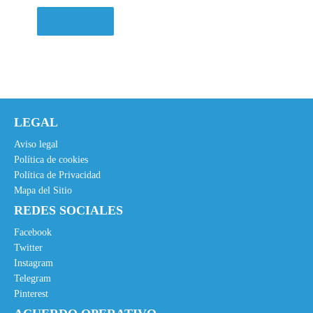
5
Ver en eBay
€
.
LEGAL
Aviso legal
Política de cookies
Política de Privacidad
Mapa del Sitio
REDES SOCIALES
Facebook
Twitter
Instagram
Telegram
Pinterest