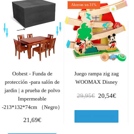
Ahorras un 31%
Oobest - Funda de
Juego rampa zig zag
protección -para salón de
WOOMAX Disney
jardin | a prueba de polvo
E
E
29,95
€
20,54
€
Impermeable
l
l
-213*132*74cm （Negro）
p
p
r
r
Ver en Amazon.es
21,69
€
e
e
c
c