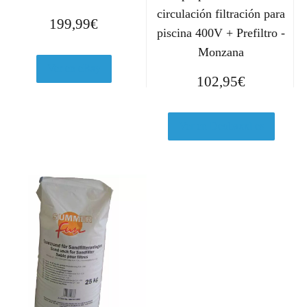
circulación filtración para
199,99
€
piscina 400V + Prefiltro -
Monzana
Ver en eBay
102,95
€
Ver en Deubaxxl.es