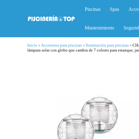
Piscinas
Spas
Acce
Mantenimiento
Segurid
Inicio
›
Accesorios para piscinas
›
Iluminación para piscinas
›
CHA
lámpara solar con globo que cambia de 7 colores para estanque, jar