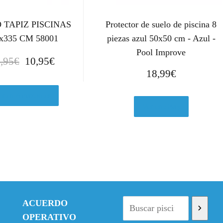
 TAPIZ PISCINAS
Protector de suelo de piscina 8
x335 CM 58001
piezas azul 50x50 cm - Azul -
Pool Improve
E
E
,95
€
10,95
€
l
l
18,99
€
p
p
r
r
er en Amazon.es
Ver en eBay
e
e
c
c
i
i
o
o
o
a
r
c
i
t
g
u
ACUERDO
i
a
OPERATIVO
n
l