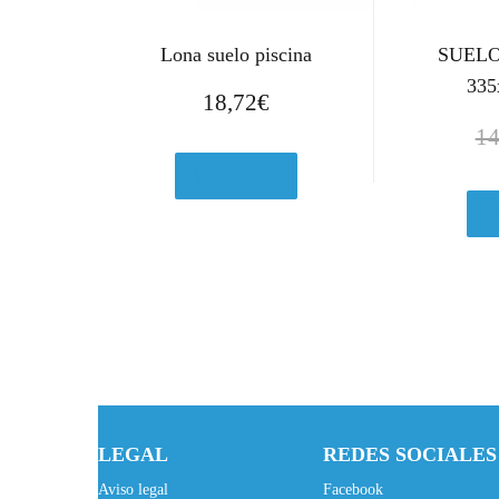
Lona suelo piscina
SUELO
335
18,72
€
14
Ver en eBay
V
LEGAL
REDES SOCIALES
Aviso legal
Facebook