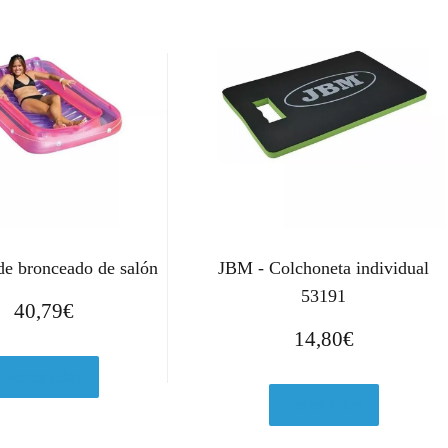
de bronceado de salón
JBM - Colchoneta individual
53191
40,79
€
14,80
€
Ver en eBay
Ver en eBay