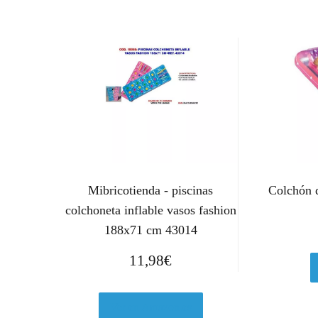
Mibricotienda - piscinas
Colchón 
colchoneta inflable vasos fashion
188x71 cm 43014
11,98
€
Ver en Amazon.es