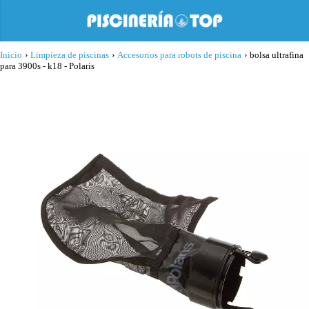
Inicio
›
Limpieza de piscinas
›
Accesorios para robots de piscina
›
bolsa ultrafina
para 3900s - k18 - Polaris