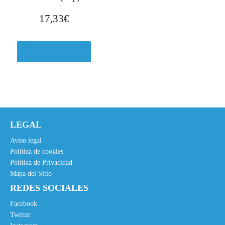
a
3
17,33
€
:
,
1
5
0
7
Ver en Amazon.es
2
€
,
.
0
0
€
.
LEGAL
Aviso legal
Política de cookies
Política de Privacidad
Mapa del Sitio
REDES SOCIALES
Facebook
Twitter