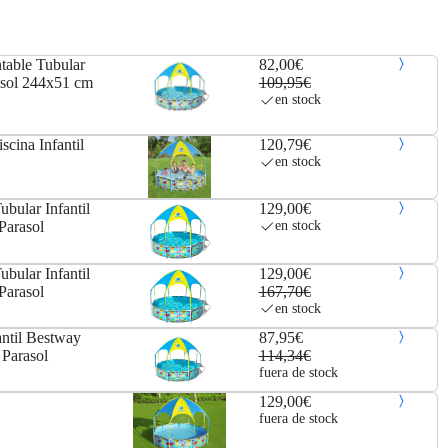
table Tubular
82,00€
asol 244x51 cm
109,95€
en stock
cina Infantil
120,79€
en stock
bular Infantil
129,00€
Parasol
en stock
bular Infantil
129,00€
Parasol
167,70€
en stock
antil Bestway
87,95€
Parasol
114,34€
fuera de stock
129,00€
fuera de stock