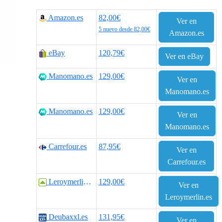
r
r
Amazon.es
82,00€
Ver en
e
e
5 nuevo desde 82,00€
Amazon.es
c
c
eBay
120,79€
Ver en eBay
i
i
Manomano.es
129,00€
Ver en
o
o
Manomano.es
o
a
Manomano.es
129,00€
Ver en
r
c
Manomano.es
i
t
Carrefour.es
87,95€
Ver en
g
u
Carrefour.es
i
a
Leroymerlin.es
129,00€
Ver en
n
l
Leroymerlin.es
a
e
Deubaxxl.es
131,95€
Ver en