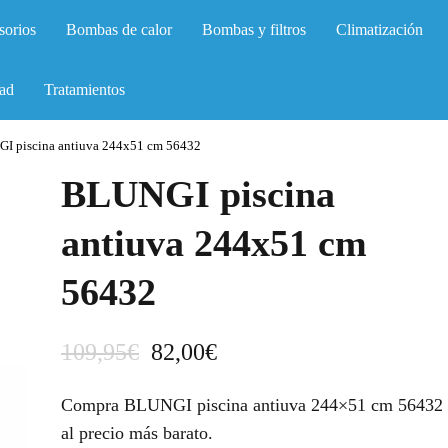
sorios
Bombas de calor
Bombas y filtros
Climatización
ad
Tratamientos
I piscina antiuva 244x51 cm 56432
BLUNGI piscina
antiuva 244x51 cm
56432
E
E
109,95
€
82,00
€
l
l
Compra BLUNGI piscina antiuva 244×51 cm 56432
p
p
al precio más barato.