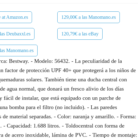
.
e at Amazon.es
129,00€ a las Manomano.es
las Deubaxxl.es
120,79€ a las eBay
 las Manomano.es
ca: Bestway. - Modelo: 56432. - La peculiaridad de la
un factor de protección UPF 40+ que protegerá a los niños de
s quemaduras solares. También tiene una ducha central con
de agua normal, que donará un fresco alivio de los días
 fácil de instalar, que está equipado con un parche de
una bomba para el filtro (no incluido). - Las paredes
s de material separadas. - Color: naranja y amarillo. - Forma:
- Capacidad: 1.688 litros. - Toldocentral con forma de
tura de acero inoxidable, lámina de PVC. - Tiempo de montaje: