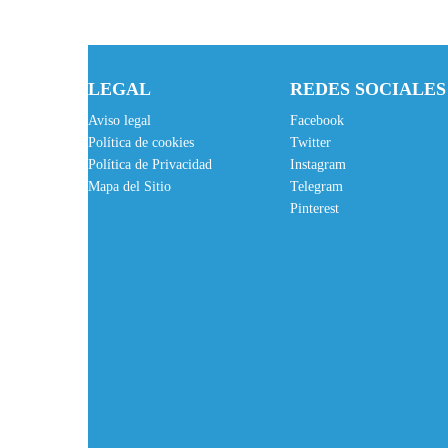
i
t
g
u
i
a
LEGAL
REDES SOCIALES
n
l
a
e
Aviso legal
Facebook
Política de cookies
Twitter
l
s
Política de Privacidad
Instagram
e
:
Mapa del Sitio
Telegram
r
9
Pinterest
a
,
:
9
1
5
8
€
,
.
7
6
€
.