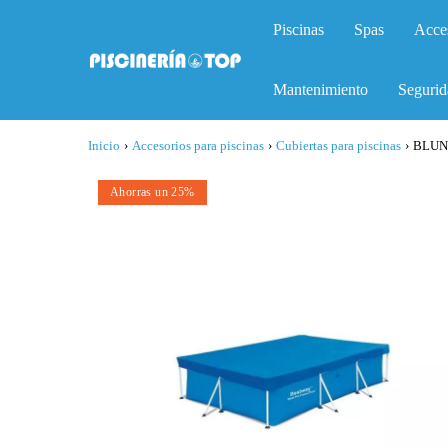
Piscinas
Spas
Acce
Mantenimiento
Segurid
Inicio
›
Accesorios para piscinas
›
Cubiertas para piscinas
›
BLUNG
Ahorras un 25%