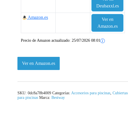
l
s
Deubaxxl.es
e
:
Amazon.es
Ver en
Amazon.es
r
8
a
2
Precio de Amazon actualizado:
25/07/2026 08:01
:
,
1
0
Ver en Amazon.es
0
0
9
€
,
.
SKU:
0dc8a78b4009
Categorías:
Accesorios para piscinas
,
Cubiertas
para piscinas
Marca:
Bestway
9
5
€