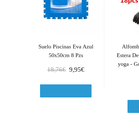
Suelo Piscinas Eva Azul
Alfombr
50x50cm 8 Pzs
Estera D
yoga - 
E
E
18,76
€
9,95
€
l
l
p
p
r
r
Ver en Manomano.es
e
e
c
c
Com
i
i
o
o
o
a
r
c