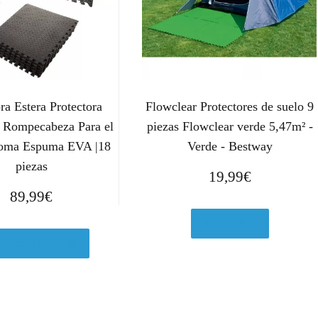
a Estera Protectora
Flowclear Protectores de suelo 9
e Rompecabeza Para el
piezas Flowclear verde 5,47m² -
Goma Espuma EVA |18
Verde - Bestway
piezas
19,99
€
89,99
€
Ver en eBay
prar el producto