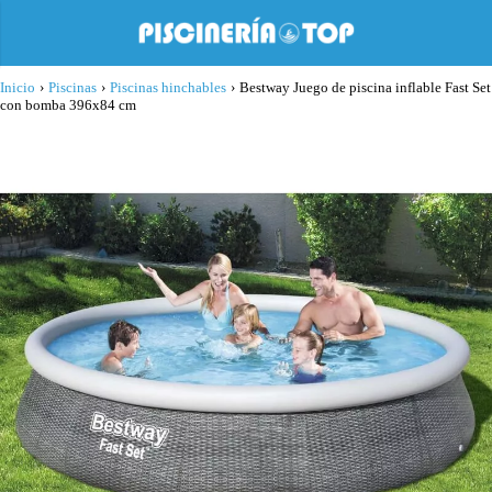
Inicio
›
Piscinas
›
Piscinas hinchables
›
Bestway Juego de piscina inflable Fast Set
con bomba 396x84 cm