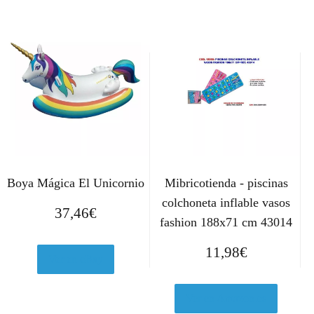
Boya Mágica El Unicornio
Mibricotienda - piscinas
colchoneta inflable vasos
37,46
€
fashion 188x71 cm 43014
11,98
€
Ver en eBay
Ver en Amazon.es