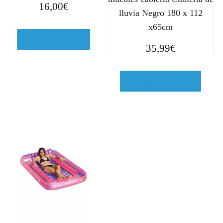
16,00
€
lluvia Negro 180 x 112
x65cm
Ver en Amazon.es
35,99
€
Comprar el producto