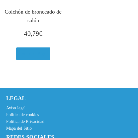
Colchón de bronceado de
salón
40,79
€
Ver en eBay
LEGAL
Aviso legal
Política de cookies
Política de Privacidad
Mapa del Sitio
REDES SOCIALES