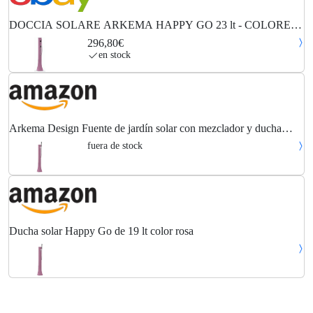
DOCCIA SOLARE ARKEMA HAPPY GO 23 lt - COLORE
FUCSIA MINIMO INGOMBRO
296,80€
en stock
Arkema Design Fuente de jardín solar con mezclador y ducha
movil; fuente en Resina Happy Go HG140/4003 Fucsia
fuera de stock
Ducha solar Happy Go de 19 lt color rosa