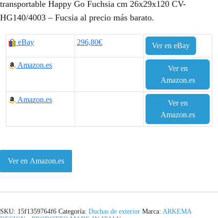
transportable Happy Go Fuchsia cm 26x29x120 CV-
HG140/4003 – Fucsia al precio más barato.
eBay
296,80€
Ver en eBay
Amazon.es
Ver en
Amazon.es
Amazon.es
Ver en
Amazon.es
Ver en Amazon.es
SKU:
15f1359764f6
Categoría:
Duchas de exterior
Marca:
ARKEMA