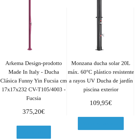
Arkema Design-prodotto
Monzana ducha solar 20L
Made In Italy - Ducha
máx. 60°C plástico resistente
Clásica Funny Yin Fucsia cm
a rayos UV Ducha de jardín
17x17x232 CV-T105/4003 -
piscina exterior
Fucsia
109,95
€
375,20
€
Ver en Amazon.es
Ver en eBay